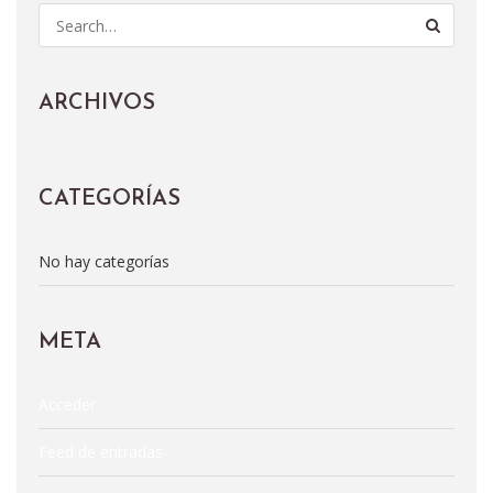
S
e
a
r
c
ARCHIVOS
h
f
o
r
CATEGORÍAS
:
No hay categorías
META
Acceder
Feed de entradas